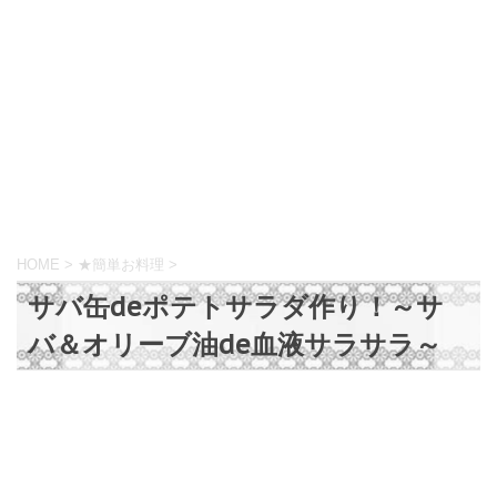
HOME
>
★簡単お料理
>
サバ缶deポテトサラダ作り！～サ
バ＆オリーブ油de血液サラサラ～