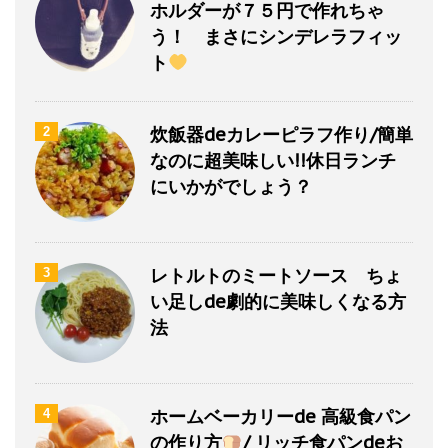
ホルダーが７５円で作れちゃ
う！ まさにシンデレラフィッ
ト
炊飯器deカレーピラフ作り/簡単
2
なのに超美味しい!!休日ランチ
にいかがでしょう？
レトルトのミートソース ちょ
3
い足しde劇的に美味しくなる方
法
ホームベーカリーde 高級食パン
4
の作り方
/ リッチ食パンdeお