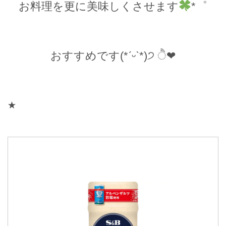
お料理を更に美味しくさせます
*゜
おすすめです(*ˊᵕˋ*)੭ ੈ❤︎
★