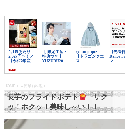
HOME
>
★簡単お料理
>
長芋のフライドポテト
サク
ッ！ホクッ！美味し～い！！