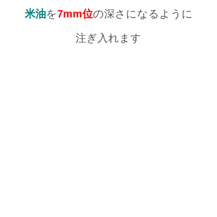
米油
を
7mm位
の深さになるように
注ぎ入れます