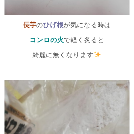
長芋
の
ひげ根
が気になる時は
コンロの火
で軽く炙ると
綺麗に無くなります