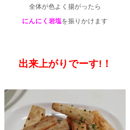
全体が色よく揚がったら
にんにく岩塩
を振りかけます
出来上がりでーす!
！