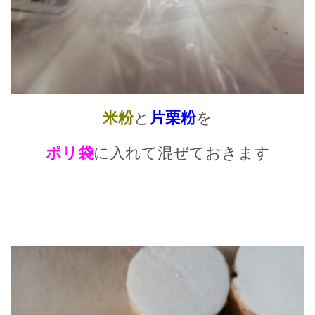
米粉
と
片栗粉
を
ポリ袋
に入れて混ぜておきます