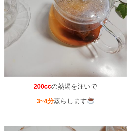
200cc
の熱湯を注いで
3~4分
蒸らします