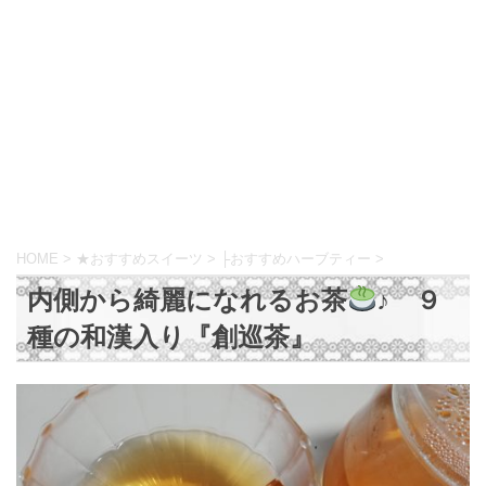
HOME
>
★おすすめスイーツ
>
├おすすめハーブティー
>
内側から綺麗になれるお茶
♪ ９
種の和漢入り『創巡茶』