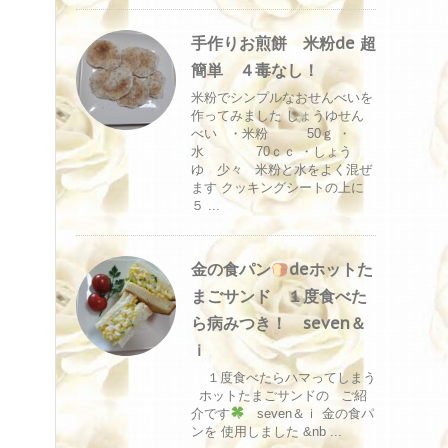
手作りお煎餅 米粉de 超
簡単 ４毒なし！
米粉でシンプルなおせんべいを
作ってみました しょうゆせん
べい ・米粉 50ｇ ・
水 70ｃｃ ・しょう
ゆ 少々 米粉と水をよく混ぜ
ます クッキングシートの上に
５ ...
金の食パン
deホットた
まごサンド １度食べた
ら病みつき！ seven＆
ｉ
１度食べたらハマってしまう
ホットたまごサンドの ご紹
介です
seven＆ｉ 金の食パ
ンを 使用しました &nb ...