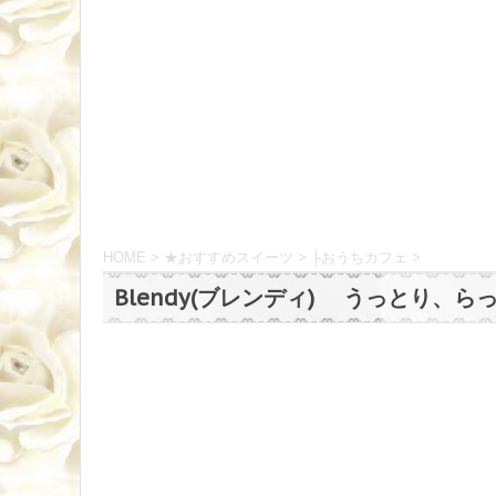
HOME
>
★おすすめスイーツ
>
├おうちカフェ
>
Blendy(ブレンディ) うっとり