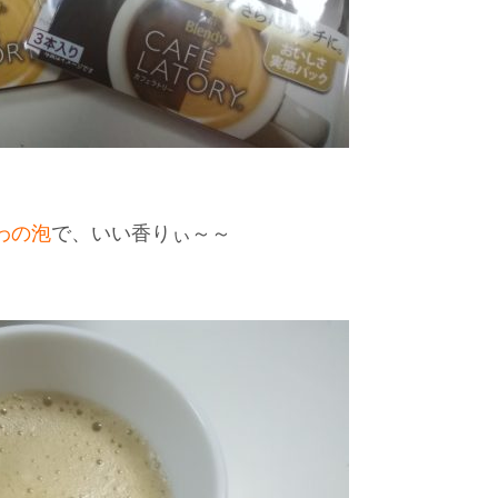
わの泡
で、いい香りぃ～～