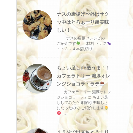
ナスの唐揚げ〜外はサク
ッ中はとろぉーり超美味
しい！
ナスの唐揚げレシピの
ご紹介です
材料 ・ナス
・・３～４本(乱切り ...
ちょい足しde激うま！！
カフェラトリー 濃厚オレ
ンジショコラ・ラテ
カフェラトリー 濃厚オレン
ジショコラ・ラテに ちょい足
ししてみたら 劇的な美味しさ
になったので ご紹介します
...
１５分で出来ちゃう！り