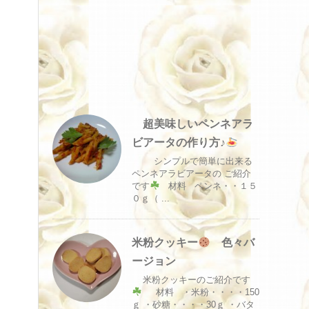
超美味しいペンネアラ
ビアータの作り方♪
シンプルで簡単に出来る
ペンネアラビアータの ご紹介
です
材料 ペンネ・・１５
０ｇ（ ...
米粉クッキー
色々バ
ージョン
米粉クッキーのご紹介です
材料 ・米粉・・・・150
ｇ ・砂糖・・・・30ｇ ・バタ