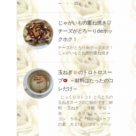
ー・・・30ｇ ...
じゃがいもの重ね焼き♡
チーズがとろーりdeホッ
クホク！
チーズがとろりdeホックホク！
じゃがいもとお肉の重ね焼き
玉ねぎ
のトロトロスー
プ
～材料はたったのコ
レだけ～
じっくりコトコト とろとろの
玉ねぎスープのご紹介です 材
料 ・玉ねぎ ３個 中位 ・
水 ８００ｃｃ ・ベー
コン ５０ｇ ・鶏がらスープ
の素 大２/３ ・ブラックペッ
...