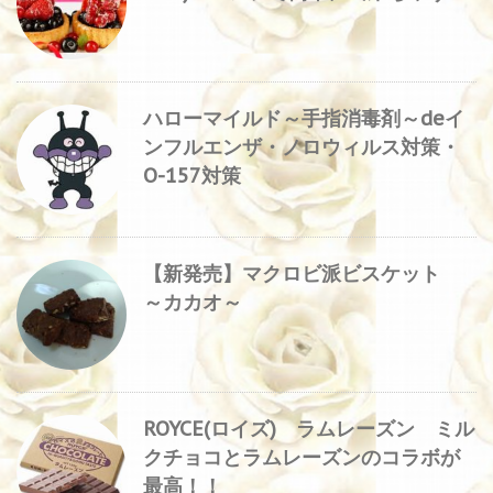
ハローマイルド～手指消毒剤～deイ
ンフルエンザ・ノロウィルス対策・
O-157対策
【新発売】マクロビ派ビスケット
～カカオ～
ROYCE(ロイズ) ラムレーズン ミル
クチョコとラムレーズンのコラボが
最高！！