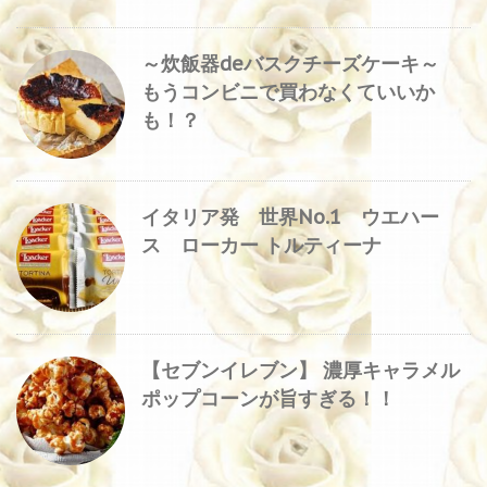
～炊飯器deバスクチーズケーキ～
もうコンビニで買わなくていいか
も！？
イタリア発 世界No.1 ウエハー
ス ローカー トルティーナ
【セブンイレブン】 濃厚キャラメル
ポップコーンが旨すぎる！！