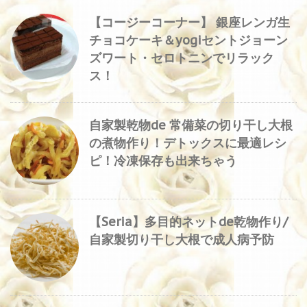
【コージーコーナー】 銀座レンガ生
チョコケーキ＆yogiセントジョーン
ズワート・セロトニンでリラック
ス！
自家製乾物de 常備菜の切り干し大根
の煮物作り！デトックスに最適レシ
ピ！冷凍保存も出来ちゃう
【Seria】多目的ネットde乾物作り/
自家製切り干し大根で成人病予防