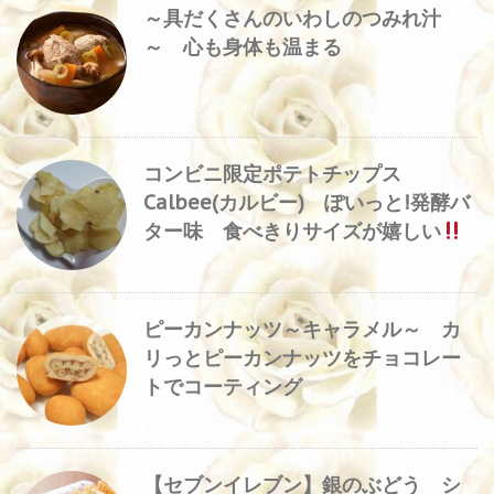
～具だくさんのいわしのつみれ汁
～ 心も身体も温まる
コンビニ限定ポテトチップス
Calbee(カルビー) ぽいっと!発酵バ
ター味 食べきりサイズが嬉しい
ピーカンナッツ～キャラメル～ カ
リっとピーカンナッツをチョコレー
トでコーティング
【セブンイレブン】銀のぶどう シ