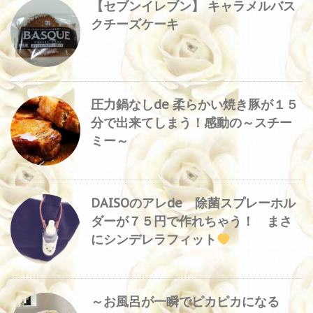
【セブンイレブン】 キャラメルバス
クチーズケーキ
圧力鍋なしde 柔らかい焼き豚が１５
分で出来てしまう！感動の～スチー
ミー～
DAISOのアレde 除菌スプレーホル
ダーが７５円で作れちゃう！ まさ
にシンデレラフィット
～お風呂が一瞬でピカピカになる