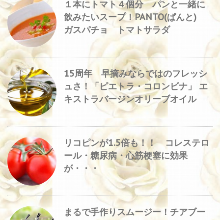
１本にトマト４個分 パンと一緒に
飲みたいスープ！PANTO(ぱんと)
ガスパチョ トマトサラダ
15周年 早摘みならではのフレッシ
ュさ！「ピエトラ・コロンビナ」 エ
キストラバージンオリーブオイル
リコピンが1.5倍も！！ コレステロ
ール・糖尿病・心筋梗塞に効果
が・・・
まるで手作りスムージー！チアブー