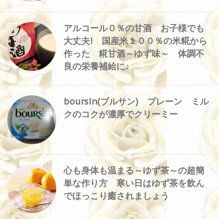
アルコール０％の甘酒 お子様でも
大丈夫! 国産米１００％の米糀から
作った 糀甘酒～ゆず味～ 体調不
良の栄養補給に♪
boursin(ブルサン) プレーン ミル
クのコクが濃厚でクリーミー
心も身体も温まる～ゆず茶～の超簡
単な作り方 寒い日はゆず茶を飲ん
でほっこり癒されましょう