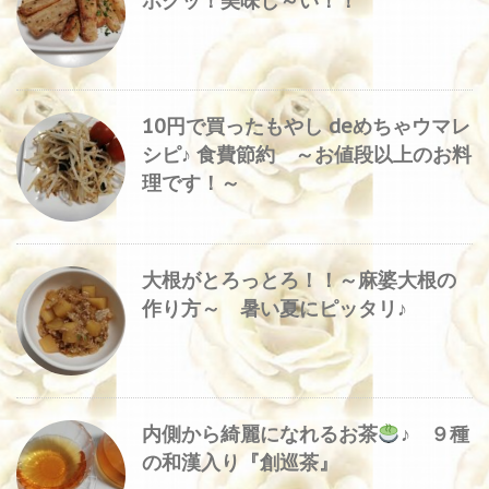
ホクッ！美味し～い！！
10円で買ったもやし deめちゃウマレ
シピ♪ 食費節約 ～お値段以上のお料
理です！～
大根がとろっとろ！！～麻婆大根の
作り方～ 暑い夏にピッタリ♪
内側から綺麗になれるお茶
♪ ９種
の和漢入り『創巡茶』