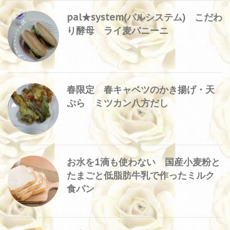
pal★system(パルシステム) こだわ
り酵母 ライ麦パニーニ
春限定 春キャベツのかき揚げ・天
ぷら ミツカン八方だし
お水を1滴も使わない 国産小麦粉と
たまごと低脂肪牛乳で作ったミルク
食パン