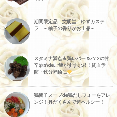
期間限定品 文明堂 ゆずカステ
ラ ～柚子の香りがお上品～
スタミナ満点★鶏レバー＆ハツの甘
辛炒めdeご飯がすすむ君！貧血予
防・鉄分補給に
鶏団子スープde鶏だしフォーをアレ
ンジ！具だくさんで超ヘルシー！