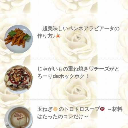
超美味しいペンネアラビアータの
作り方♪
じゃがいもの重ね焼き♡チーズがと
ろーりdeホックホク！
玉ねぎ
のトロトロスープ
～材料
はたったのコレだけ～