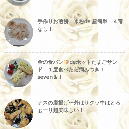
手作りお煎餅 米粉de 超簡単 ４毒
なし！
金の食パン
deホットたまごサン
ド １度食べたら病みつき！
seven＆ｉ
ナスの唐揚げ〜外はサクッ中はとろ
ぉーり超美味しい！